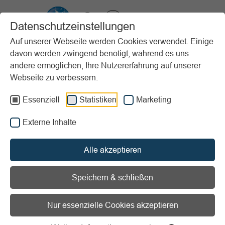
VIBSS.DE
Datenschutzeinstellungen
Auf unserer Webseite werden Cookies verwendet. Einige
davon werden zwingend benötigt, während es uns
Startseite
Vereinsmanagement
Recht
Besondere Rechtsthemen
andere ermöglichen, Ihre Nutzererfahrung auf unserer
Transparenzregister
Webseite zu verbessern.
Vorlesen
Informationen zum Readspeaker öffnen
Essenziell
Statistiken
Marketing
Externe Inhalte
Gemeinnützige Vereine und
das Transparenzregister
Alle akzeptieren
Aktueller Stand in Sachen
Speichern & schließen
Transparenzregister
Nur essenzielle Cookies akzeptieren
Zur Bekämpfung der Geldwäsche hat der Gesetzgeber das