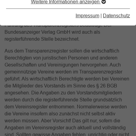
Weitere Informationen anzeigen
Transparenzregister eingerichtet. Das
Bundesfinanzministerium der Finanzen hat den
Impressum
|
Datenschutz
Bundesanzeiger Verlag GmbH als Beliehener mit der
Führung des Transparenzregisters beauftragt. Der
Bundesanzeiger Verlag GmbH wird auch als
registerführende Stelle bezeichnet.
Aus dem Transparenzregister sollen die wirtschaftlich
Berechtigten von juristischen Personen und anderen
Gesellschaften und Vereinigungen hervorgehen. Auch
gemeinnützige Vereine werden im Transparenzregister
geführt. Als wirtschaftlich Berechtigte werden bei Vereinen
die Mitglieder des Vorstands im Sinne des § 26 BGB
angesehen. Die Angaben zu den Vorstandsmitgliedern
werden durch die registerführende Stelle grundsätzlich
dem Vereinsregister entnommen. Normalerweise werden
die Vereine insofern also zunächst nicht selbst aktiv
werden müssen. Aber Vorsicht! Das gilt nur, sofern die
Angaben im Vereinsregister auch aktuell und vollständig
sind. Sollten gewisse Angaben fehlen, unrichtig oder nicht