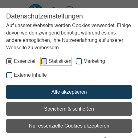
VIBSS.DE
Datenschutzeinstellungen
Auf unserer Webseite werden Cookies verwendet. Einige
davon werden zwingend benötigt, während es uns
Startseite
Vereinsmanagement
Steuern & Finanzen
andere ermöglichen, Ihre Nutzererfahrung auf unserer
Zuwendungsrecht
Rechtliche und steuerliche Grundlagen
Webseite zu verbessern.
Vorlesen
Informationen zum Readspeaker öffnen
Essenziell
Statistiken
Marketing
Externe Inhalte
Rechtliche und steuerliche
Grundlagen
Alle akzeptieren
Speichern & schließen
Nur essenzielle Cookies akzeptieren
Umsatzsteuer nicht vergessen