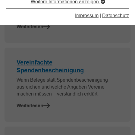
Wann sie anfällt, welche Ausnahmen gelten
Weitere Informationen anzeigen
und warum sie im Zuwendungsrecht nicht
übersehen werden darf.
Impressum
|
Datenschutz
Weiterlesen
Vereinfachte
Spendenbescheinigung
Wann Belege statt Spendenbescheinigung
ausreichen und welche Angaben Vereine
machen müssen – verständlich erklärt.
Weiterlesen