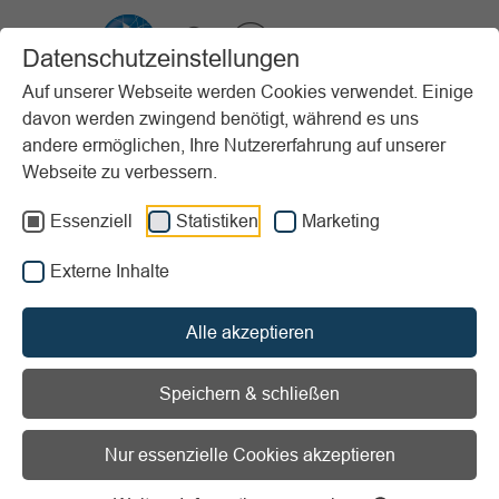
VIBSS.DE
Datenschutzeinstellungen
Auf unserer Webseite werden Cookies verwendet. Einige
davon werden zwingend benötigt, während es uns
Startseite
Vereinsmanagement
Steuern & Finanzen
andere ermöglichen, Ihre Nutzererfahrung auf unserer
Zuwendungsrecht
Sach- und Aufwandsspenden
Webseite zu verbessern.
Vorlesen
Informationen zum Readspeaker öffnen
Essenziell
Statistiken
Marketing
Externe Inhalte
Sach- und Aufwandsspenden
Alle akzeptieren
Speichern & schließen
Von Spenden und Zuwendungen
Nur essenzielle Cookies akzeptieren
Begriffe, Unterschiede und steuerliche
Grundlagen verständlich erklärt für eine