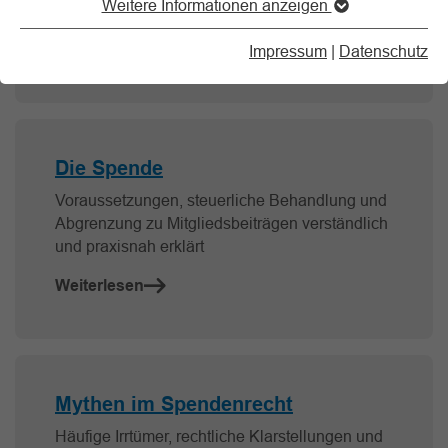
Weitere Informationen anzeigen
rechtssichere Praxis
Weiterlesen
Impressum
|
Datenschutz
Die Spende
Voraussetzungen, steuerliche Behandlung und
Abgrenzung zu Mitgliedsbeiträgen verständlich
und praxisnah erklärt
Weiterlesen
Mythen im Spendenrecht
Häufige Irrtümer, rechtliche Klarstellungen und