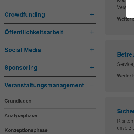
Kosten,
Veranst
Crowdfunding
Weiterl
Öffentlichkeitsarbeit
Social Media
Betre
Service
Sponsoring
Weiterl
Veranstaltungsmanagement
Grundlagen
Sicher
Analysephase
Risiken
unverzi
Konzeptionsphase