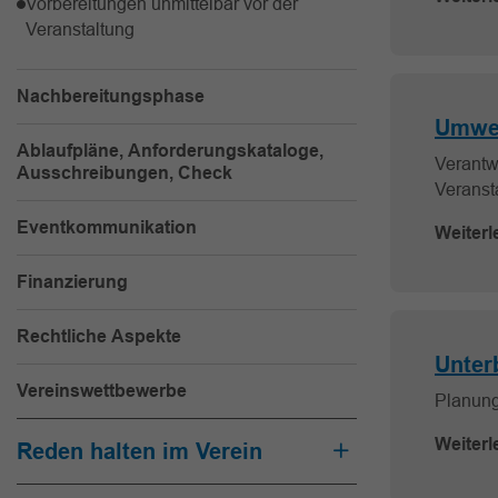
Vorbereitungen unmittelbar vor der
Veranstaltung
Nachbereitungsphase
Umwel
Ablaufpläne, Anforderungskataloge,
Verantw
Ausschreibungen, Check
Veranst
Eventkommunikation
Weiterl
Finanzierung
Rechtliche Aspekte
Unter
Vereinswettbewerbe
Planung
Weiterl
Reden halten im Verein