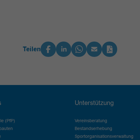
Teilen
s
Unterstützung
le (PfP)
Vereinsberatung
bauten
Bestandserhebung
e
Sportorganisationsverwaltung