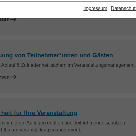
 Erlöse & Ziele prüfen, Abweichungen erkennen und
altungsmanagement im Sportverein steuern.
Impressum
|
Datenschut
esen
uung von Teilnehmer*innen und Gästen
, Ablauf & Zufriedenheit sichern im Veranstaltungsmanagement.
esen
heit für Ihre Veranstaltung
 minimieren, Auflagen erfüllen und Teilnehmende schützen –
chtbar im Veranstaltungsmanagement.