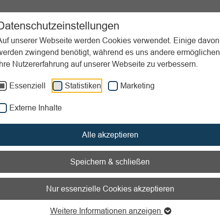
ortpraxis
Unterstützung
Aktuelles
Downloads
Datenschutzeinstellungen
Auf unserer Webseite werden Cookies verwendet. Einige davon
werden zwingend benötigt, während es uns andere ermöglichen
Ihre Nutzererfahrung auf unserer Webseite zu verbessern.
anagement
Durchführungsphase
Essenziell
Statistiken
Marketing
nen zum Readspeaker öffnen
Externe Inhalte
hführungsphase
Alle akzeptieren
Speichern & schließen
Nur essenzielle Cookies akzeptieren
olling bei Veranstaltungen
Weitere Informationen anzeigen