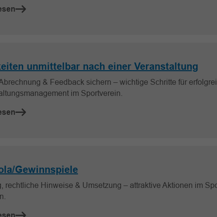
esen
keiten unmittelbar nach einer Veranstaltung
Abrechnung & Feedback sichern – wichtige Schritte für erfolgre
altungsmanagement im Sportverein.
esen
la/Gewinnspiele
, rechtliche Hinweise & Umsetzung – attraktive Aktionen im Spo
n.
esen